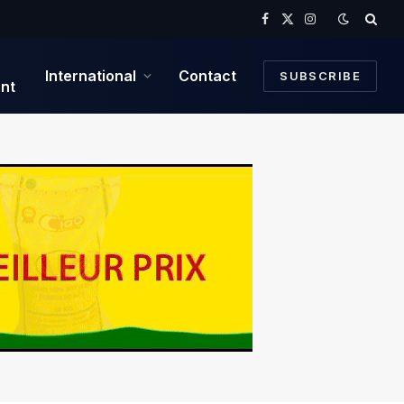
Facebook
X
Instagram
(Twitter)
International
Contact
SUBSCRIBE
nt