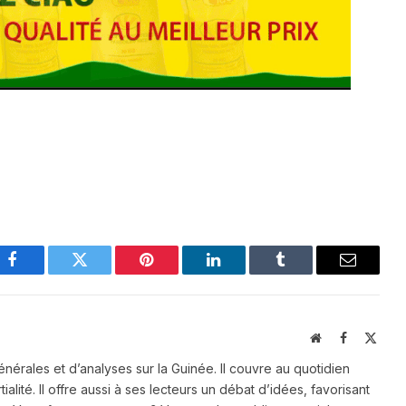
Facebook
Twitter
Pinterest
LinkedIn
Tumblr
Email
Website
Facebook
X
(Twit
énérales et d’analyses sur la Guinée. Il couvre au quotidien
ialité. Il offre aussi à ses lecteurs un débat d’idées, favorisant