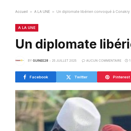
Accueil
»
A LA UNE
»
Un diplomate libérien convoqué à Conakry
A LA UNE
Un diplomate libé
BY
GUINEE28
25 JUILLET 2025
AUCUN COMMENTAIRE
1
Facebook
Twitter
Pinterest