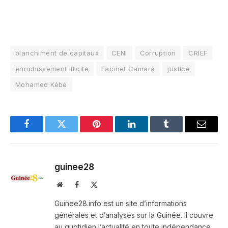
blanchiment de capitaux
CENI
Corruption
CRIEF
enrichissement illicite
Facinet Camara
justice
Mohamed Kébé
Facebook
Twitter
Pinterest
LinkedIn
Tumblr
Email
guinee28
Website
Facebook
X
(Twitter)
Guinee28.info est un site d’informations
générales et d’analyses sur la Guinée. Il couvre
au quotidien l’actualité en toute indépendance