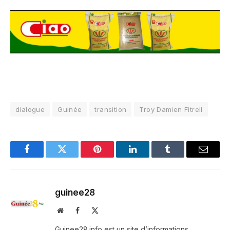
dialogue
Guinée
transition
Troy Damien Fitrell
Facebook
Twitter
Pinterest
LinkedIn
Tumblr
Email
guinee28
Website
Facebook
X
(Twitter)
Guinee28.info est un site d’informations