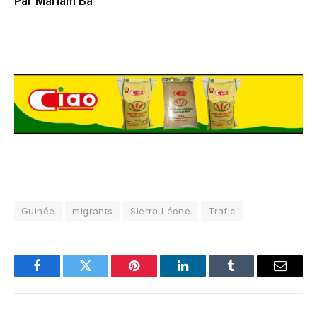
Par Mariam Bâ
Guinée
migrants
Sierra Léone
Trafic
Facebook
Twitter
Pinterest
LinkedIn
Tumblr
Email