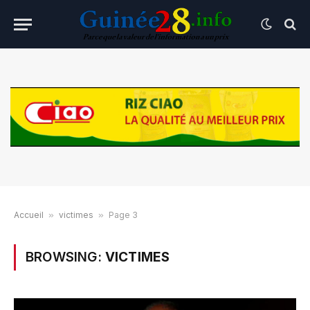
Accueil
»
victimes
»
Page 3
BROWSING:
VICTIMES