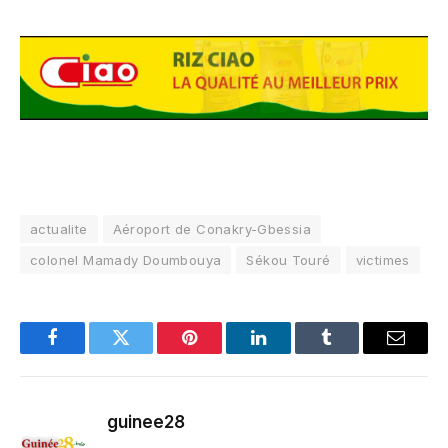
actualite
Aéroport de Conakry-Gbessia
colonel Mamady Doumbouya
Sékou Touré
victimes
Facebook
Twitter
Pinterest
LinkedIn
Tumblr
Email
guinee28