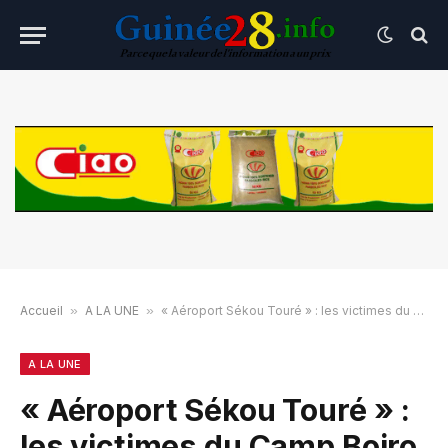
Accueil
»
A LA UNE
»
« Aéroport Sékou Touré » : les victimes du Camp Boiro dénoncent « l’apologie du crime et du criminel »
A LA UNE
« Aéroport Sékou Touré » :
les victimes du Camp Boiro