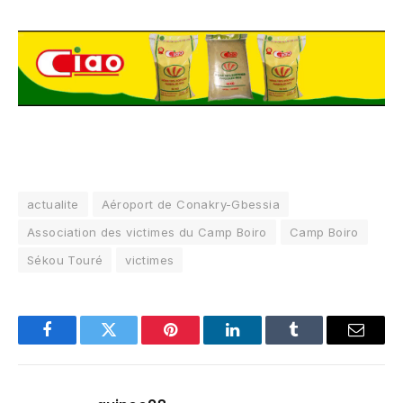
actualite
Aéroport de Conakry-Gbessia
Association des victimes du Camp Boiro
Camp Boiro
Sékou Touré
victimes
Facebook
Twitter
Pinterest
LinkedIn
Tumblr
Email