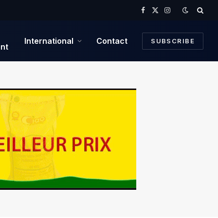
Facebook
X
Instagram
(Twitter)
International
Contact
SUBSCRIBE
nt