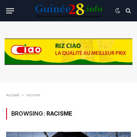
Accueil
»
racisme
BROWSING:
RACISME