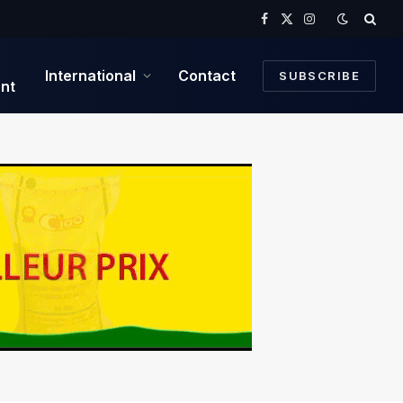
Facebook
X
Instagram
(Twitter)
International
Contact
SUBSCRIBE
nt