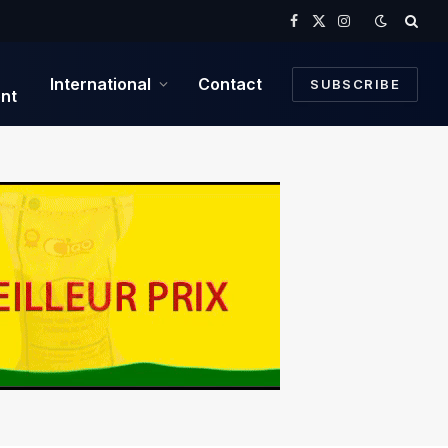
Facebook
X
Instagram
(Twitter)
International
Contact
SUBSCRIBE
nt