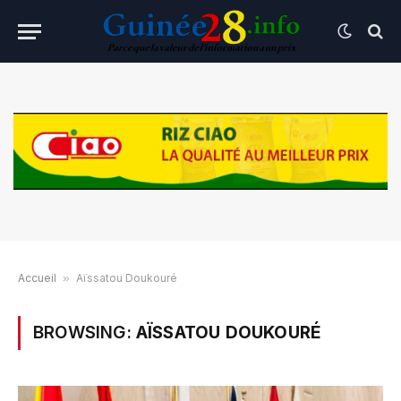
Accueil
»
Aïssatou Doukouré
BROWSING:
AÏSSATOU DOUKOURÉ