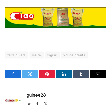
faits divers
maire
Siguiri
vol de bœufs
Facebook
Twitter
Pinterest
LinkedIn
Tumblr
Email
guinee28
Website
Facebook
X
(Twitter)