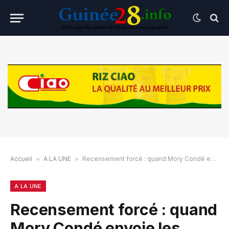
Accueil
»
A LA UNE
»
Recensement forcé : quand Mory Condé envoie les syndicats au front
A LA UNE
Recensement forcé : quand
Mory Condé envoie les