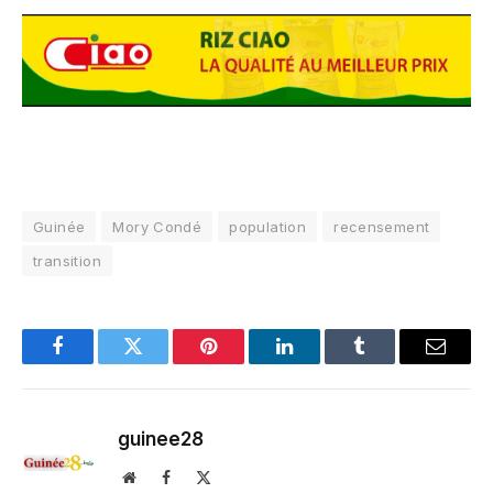
Guinée
Mory Condé
population
recensement
transition
Facebook
Twitter
Pinterest
LinkedIn
Tumblr
Email
guinee28
Website
Facebook
X