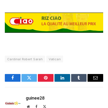
Cardinal Robert Sarah
Vatican
Facebook
Twitter
Pinterest
LinkedIn
Tumblr
Email
guinee28
Website
Facebook
X