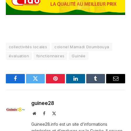
collectivités locales
colonel Mamadi Doumbouya
évaluation
fonctionnaires
Guinée
Facebook
Twitter
Pinterest
LinkedIn
Tumblr
Email
guinee28
Website
Facebook
X
(Twitter)
Guinee28.info est un site d’informations
générales et d’analyses sur la Guinée. Il couvre