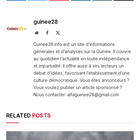
Facebook
Twitter
Pinterest
LinkedIn
Tumblr
Email
guinee28
Website
Facebook
X
(Twitter)
Guinee28.info est un site d’informations
générales et d’analyses sur la Guinée. Il couvre
au quotidien l’actualité en toute indépendance
et impartialité. Il offre aussi à ses lecteurs un
débat d’idées, favorisant l’établissement d’une
culture démocratique. Vous êtes annonceurs ?
Vous voulez publier un article sponsorisé ?
Nous contacter: alfaguinee28@gmail.com
RELATED
POSTS