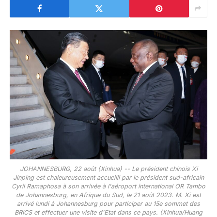
JOHANNESBURG, 22 août (Xinhua) -- Le président chinois Xi
Jinping est chaleureusement accueilli par le président sud-africain
Cyril Ramaphosa à son arrivée à l'aéroport international OR Tambo
de Johannesburg, en Afrique du Sud, le 21 août 2023. M. Xi est
arrivé lundi à Johannesburg pour participer au 15e sommet des
BRICS et effectuer une visite d'Etat dans ce pays. (Xinhua/Huang