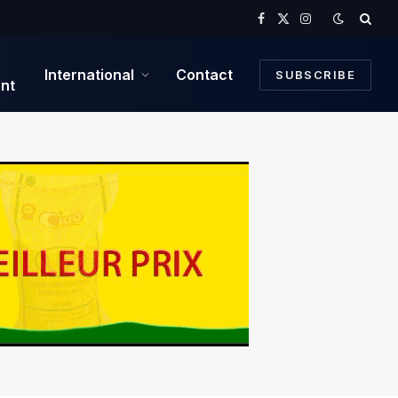
Facebook
X
Instagram
(Twitter)
International
Contact
SUBSCRIBE
nt