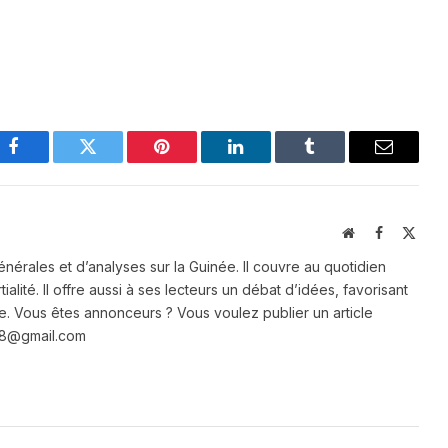
Facebook
Twitter
Pinterest
LinkedIn
Tumblr
Email
Website
Facebook
X
(Twit
énérales et d’analyses sur la Guinée. Il couvre au quotidien
ialité. Il offre aussi à ses lecteurs un débat d’idées, favorisant
e. Vous êtes annonceurs ? Vous voulez publier un article
e28@gmail.com