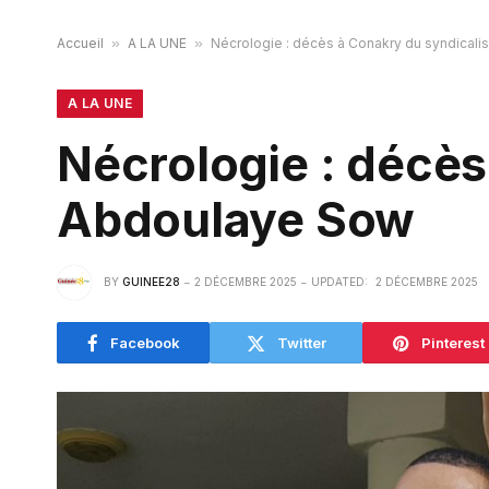
Accueil
»
A LA UNE
»
Nécrologie : décès à Conakry du syndical
A LA UNE
Nécrologie : décès
Abdoulaye Sow
BY
GUINEE28
2 DÉCEMBRE 2025
UPDATED:
2 DÉCEMBRE 2025
Facebook
Twitter
Pinterest