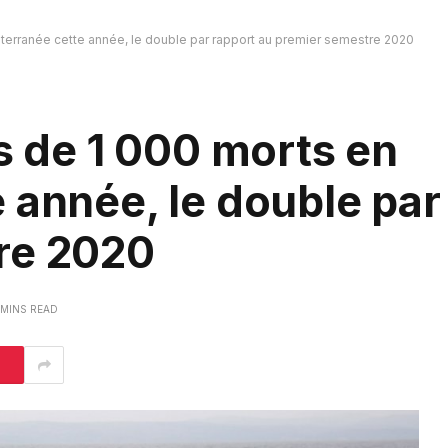
iterranée cette année, le double par rapport au premier semestre 2020
us de 1 000 morts en
 année, le double par
re 2020
 MINS READ