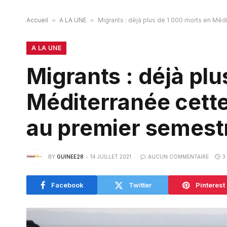
Accueil
»
A LA UNE
»
Migrants : déjà plus de 1 000 morts en Méd
A LA UNE
Migrants : déjà pl
Méditerranée cette
au premier semest
BY
GUINEE28
14 JUILLET 2021
AUCUN COMMENTAIRE
3
Facebook
Twitter
Pinterest