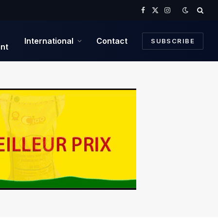
Facebook
X
Instagram
(Twitter)
International
Contact
SUBSCRIBE
nt