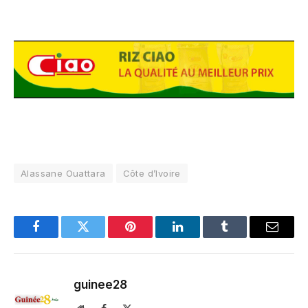
Alassane Ouattara
Côte d’Ivoire
Facebook
Twitter
Pinterest
LinkedIn
Tumblr
Email
guinee28