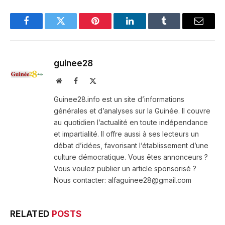
Facebook
Twitter
Pinterest
LinkedIn
Tumblr
Email
guinee28
Website
Facebook
X
(Twitter)
Guinee28.info est un site d’informations
générales et d’analyses sur la Guinée. Il couvre
au quotidien l’actualité en toute indépendance
et impartialité. Il offre aussi à ses lecteurs un
débat d’idées, favorisant l’établissement d’une
culture démocratique. Vous êtes annonceurs ?
Vous voulez publier un article sponsorisé ?
Nous contacter: alfaguinee28@gmail.com
RELATED
POSTS