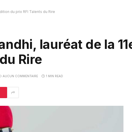
dition du prix RFI Talents du Rire
ndhi, lauréat de la 11
 du Rire
AUCUN COMMENTAIRE
1 MIN READ