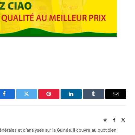
Facebook
Twitter
Pinterest
LinkedIn
Tumblr
Email
Website
Facebook
X
(Twit
énérales et d’analyses sur la Guinée. Il couvre au quotidien