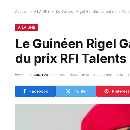
Accueil
»
A LA UNE
»
Le Guinéen Rigel Gandhi, lauréat de la 11e é
A LA UNE
Le Guinéen Rigel Ga
du prix RFI Talents
BY
GUINEE28
22 JANVIER 2026
UPDATED:
22 JANVIER 2026
Facebook
Twitter
Pinterest