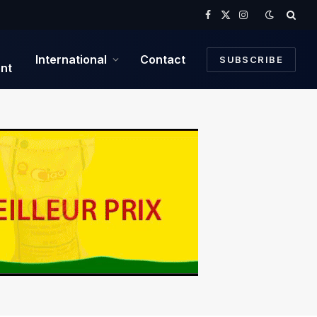
Facebook
X
Instagram
(Twitter)
International
Contact
SUBSCRIBE
nt