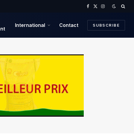
Facebook
X
Instagram
(Twitter)
International
Contact
SUBSCRIBE
nt