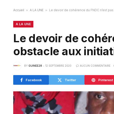
Accueil
»
A LA UNE
»
Le devoir de cohérence du FNDC n’est pas un
A LA UNE
Le devoir de cohér
obstacle aux initia
BY
GUINEE28
12 SEPTEMBRE 2020
AUCUN COMMENTAIRE
Facebook
Twitter
Pinterest