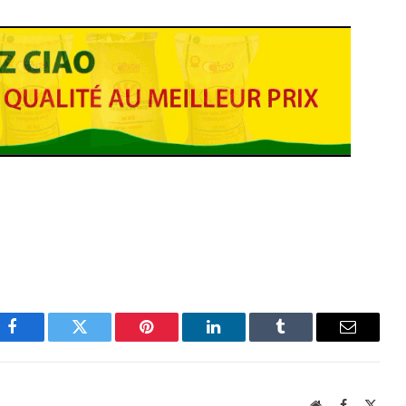
Facebook
Twitter
Pinterest
LinkedIn
Tumblr
Email
Website
Facebook
X