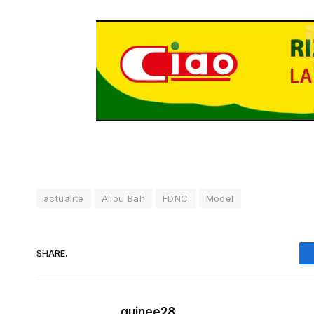
actualite
Aliou Bah
FDNC
Model
SHARE.
guinee28