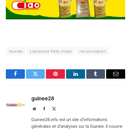
Guinée
Lamarana Petty Diallo
réconciliation
Facebook
Twitter
Pinterest
LinkedIn
Tumblr
Email
guinee28
Website
Facebook
X
(Twitter)
Guinee28.info est un site d’informations
générales et d’analyses sur la Guinée. Il couvre