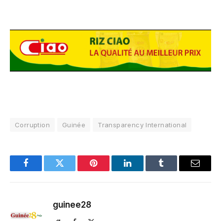
Corruption
Guinée
Transparency International
Facebook
Twitter
Pinterest
LinkedIn
Tumblr
Email
guinee28