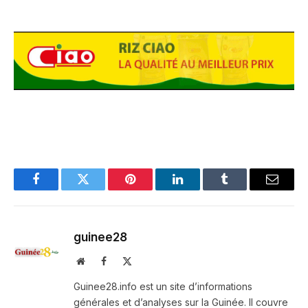
Facebook
Twitter
Pinterest
LinkedIn
Tumblr
Email
guinee28
Website
Facebook
X
(Twitter)
Guinee28.info est un site d’informations
générales et d’analyses sur la Guinée. Il couvre