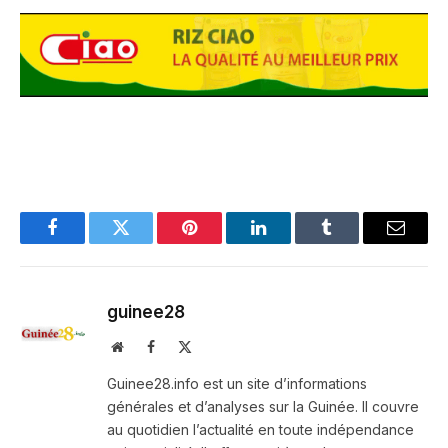
Facebook
Twitter
Pinterest
LinkedIn
Tumblr
Email
guinee28
Website
Facebook
X
(Twitter)
Guinee28.info est un site d’informations
générales et d’analyses sur la Guinée. Il couvre
au quotidien l’actualité en toute indépendance