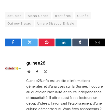
actualite
Alpha Condé
frontières
Guinée
Guinée-Bissau
Umaro Sissoco Embalo
Facebook
Twitter
Pinterest
LinkedIn
Tumblr
Email
guinee28
Website
Facebook
X
(Twitter)
Guinee28.info est un site d’informations
générales et d’analyses sur la Guinée. Il couvre
au quotidien l’actualité en toute indépendance
et impartialité. Il offre aussi à ses lecteurs un
débat d’idées, favorisant l’établissement d’une
culture démocratique. Vous êtes annonceurs ?