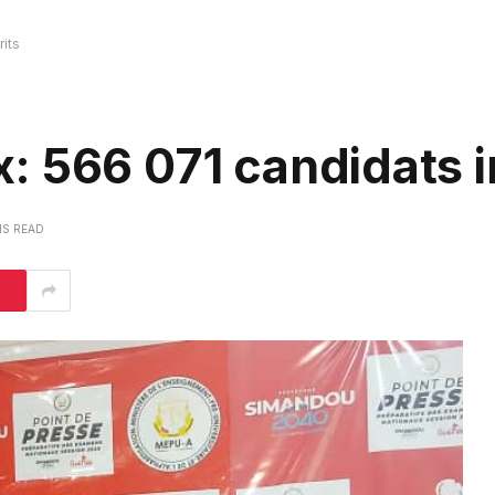
its
 566 071 candidats i
NS READ