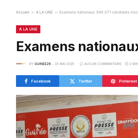
Accueil
»
A LA UNE
»
Examens nationaux: 566 071 candidats inscr
A LA UNE
Examens nationaux:
BY
GUINEE28
30 MAI 2025
AUCUN COMMENTAIRE
2 MI
Facebook
Twitter
Pinterest