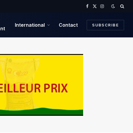
Facebook
X
Instagram
(Twitter)
International
Contact
SUBSCRIBE
nt