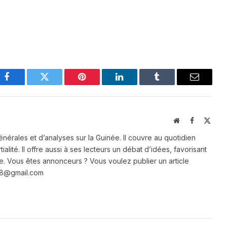
Facebook
Twitter
Pinterest
LinkedIn
Tumblr
Email
Website
Facebook
X
(Twit
énérales et d’analyses sur la Guinée. Il couvre au quotidien
ialité. Il offre aussi à ses lecteurs un débat d’idées, favorisant
e. Vous êtes annonceurs ? Vous voulez publier un article
e28@gmail.com