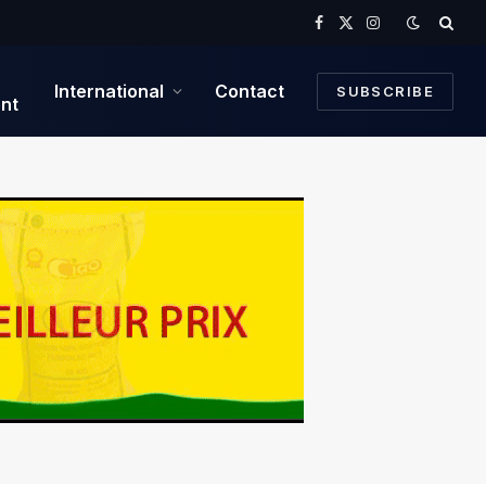
Facebook
X
Instagram
(Twitter)
International
Contact
SUBSCRIBE
nt