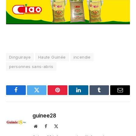
Dinguiraye
Haute Guinée
incendie
personnes sans-abris
Facebook
Twitter
Pinterest
LinkedIn
Tumblr
Email
guinee28
Website
Facebook
X
(Twitter)