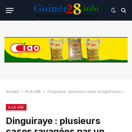
Accueil
»
A LA UNE
»
Dinguiraye : plusieurs cases ravagées par un incendie à Tinkisso (images)
A LA UNE
Dinguiraye : plusieurs
cases ravagées par un