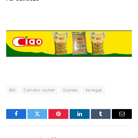
BID
Corridor routier
Guinée
Senegal
Facebook
Twitter
Pinterest
LinkedIn
Tumblr
Email