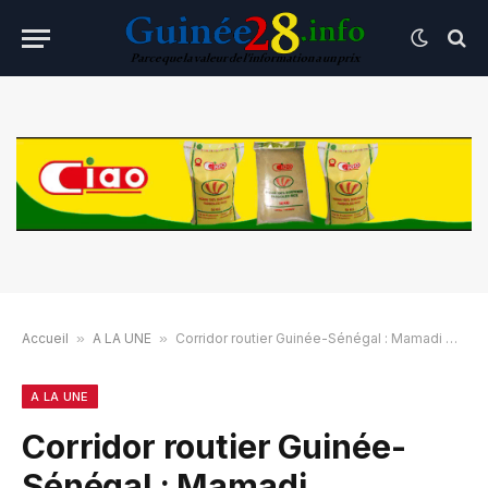
Accueil
»
A LA UNE
»
Corridor routier Guinée-Sénégal : Mamadi Doumbouya valide le financement du tronçon stratégique Mali-Gadalougué.
A LA UNE
Corridor routier Guinée-
Sénégal : Mamadi