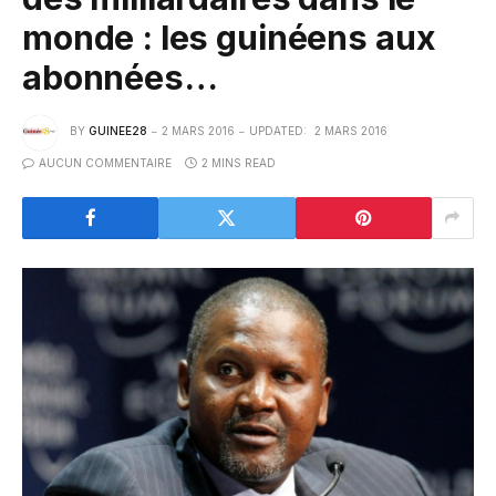
monde : les guinéens aux
abonnées…
BY
GUINEE28
2 MARS 2016
UPDATED:
2 MARS 2016
AUCUN COMMENTAIRE
2 MINS READ