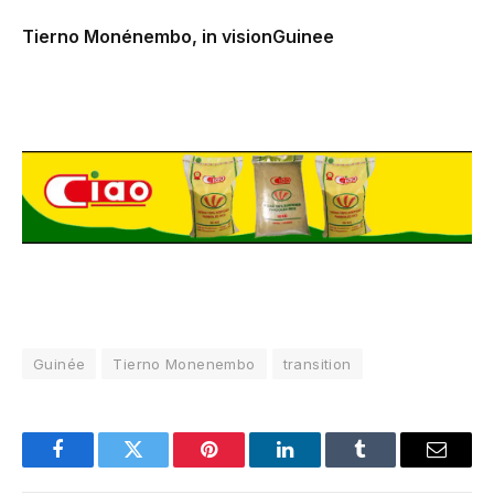
Tierno Monénembo, in visionGuinee
Guinée
Tierno Monenembo
transition
Facebook
Twitter
Pinterest
LinkedIn
Tumblr
Email