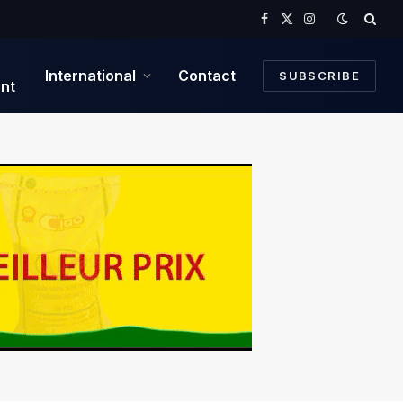
Facebook
X
Instagram
(Twitter)
International
Contact
SUBSCRIBE
nt