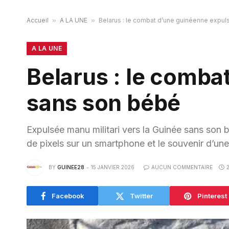
Accueil
»
A LA UNE
»
Belarus : le combat d’une guinéenne expu
A LA UNE
Belarus : le comba
sans son bébé
Expulsée manu militari vers la Guinée sans son
de pixels sur un smartphone et le souvenir d’un
BY
GUINEE28
15 JANVIER 2026
AUCUN COMMENTAIRE
Facebook
Twitter
Pinterest