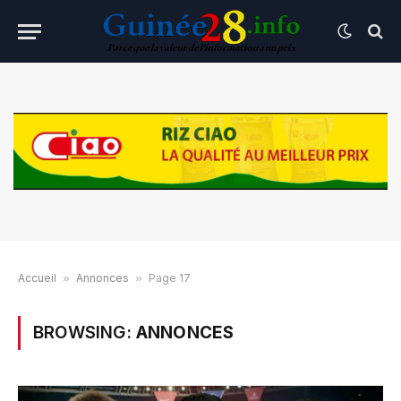
Accueil
»
Annonces
»
Page 17
BROWSING:
ANNONCES