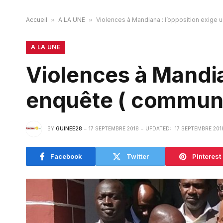
Accueil
»
A LA UNE
»
Violences à Mandiana : l’opposition exige
A LA UNE
Violences à Mandia
enquête ( commun
BY
GUINEE28
17 SEPTEMBRE 2018
UPDATED:
17 SEPTEMBRE 201
Facebook
Twitter
Pinterest