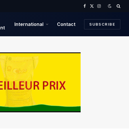
Facebook
X
Instagram
(Twitter)
International
Contact
SUBSCRIBE
nt