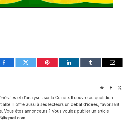
Facebook
Twitter
Pinterest
LinkedIn
Tumblr
Email
Website
Facebook
X
(Twit
énérales et d’analyses sur la Guinée. Il couvre au quotidien
ialité. Il offre aussi à ses lecteurs un débat d’idées, favorisant
e. Vous êtes annonceurs ? Vous voulez publier un article
e28@gmail.com