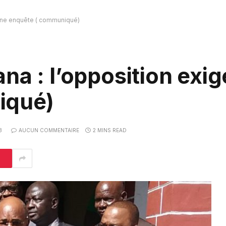
 une enquête ( communiqué)
na : l’opposition exi
iqué)
8
AUCUN COMMENTAIRE
2 MINS READ