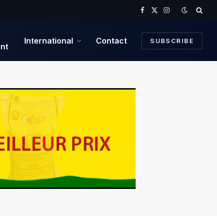
Facebook
X
Instagram
(Twitter)
International
Contact
SUBSCRIBE
nt