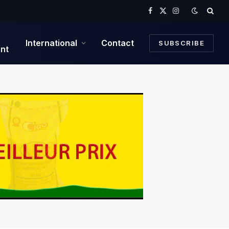
Facebook
X
Instagram
(Twitter)
International
Contact
SUBSCRIBE
nt