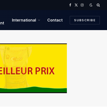
Facebook
X
Instagram
(Twitter)
International
Contact
SUBSCRIBE
nt