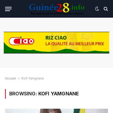
Accueil
»
Kofi Yamgnane
BROWSING:
KOFI YAMGNANE