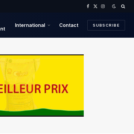
Facebook
X
Instagram
(Twitter)
International
Contact
SUBSCRIBE
nt