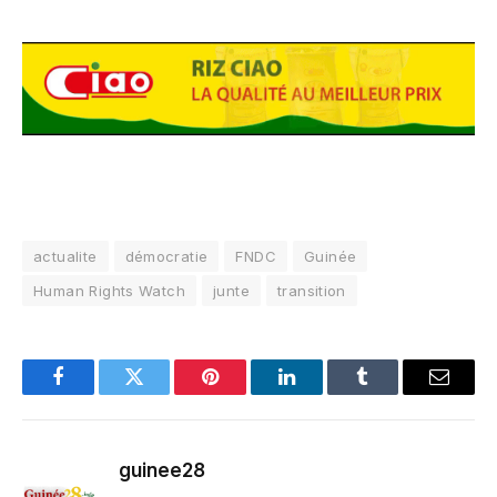
actualite
démocratie
FNDC
Guinée
Human Rights Watch
junte
transition
Facebook
Twitter
Pinterest
LinkedIn
Tumblr
Email
guinee28