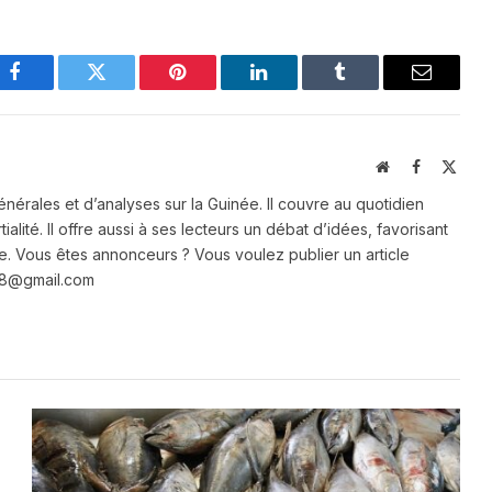
Facebook
Twitter
Pinterest
LinkedIn
Tumblr
Email
Website
Facebook
X
(Twit
énérales et d’analyses sur la Guinée. Il couvre au quotidien
ialité. Il offre aussi à ses lecteurs un débat d’idées, favorisant
e. Vous êtes annonceurs ? Vous voulez publier un article
e28@gmail.com