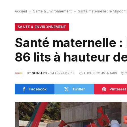
Accueil
»
Santé & Environnement
»
Santé maternelle : le Maroc fi
SANTÉ & ENVIRONNEMENT
Santé maternelle : 
86 lits à hauteur d
BY
GUINEE28
24 FÉVRIER 2017
AUCUN COMMENTAIRE
Facebook
Twitter
Pinterest