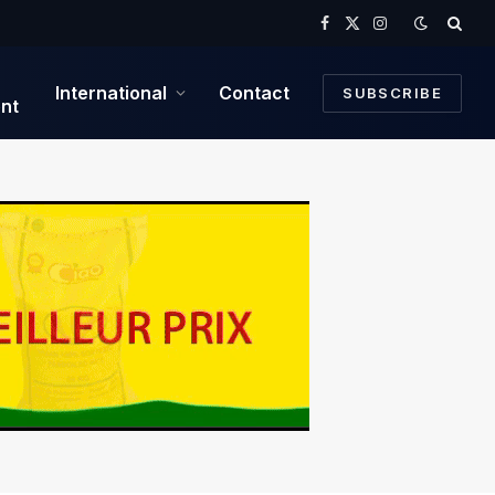
Facebook
X
Instagram
(Twitter)
International
Contact
SUBSCRIBE
nt