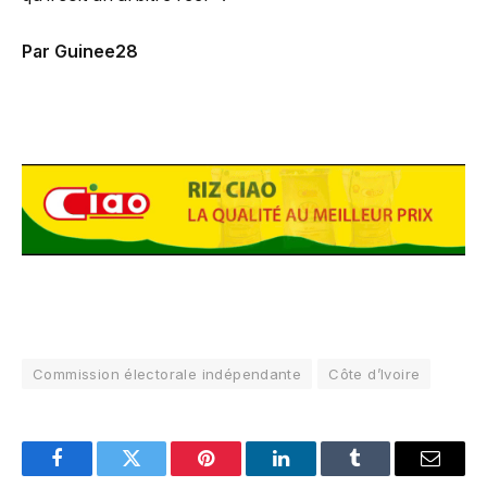
Par Guinee28
Commission électorale indépendante
Côte d’Ivoire
Facebook
Twitter
Pinterest
LinkedIn
Tumblr
Email