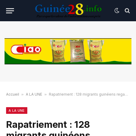
Accueil
»
A LA UNE
»
Rapatriement : 128 migrants guinéens regagnent Conakry depuis la Tunisie
A LA UNE
Rapatriement : 128
migrants guinéens