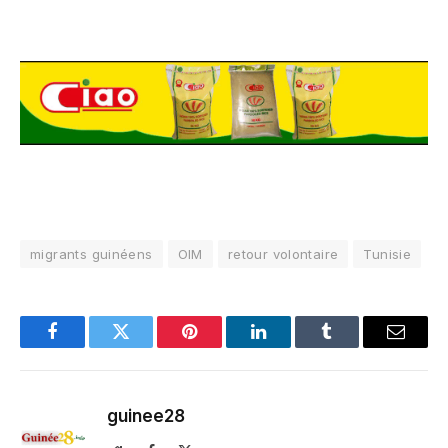
migrants guinéens
OIM
retour volontaire
Tunisie
Facebook
Twitter
Pinterest
LinkedIn
Tumblr
Email
guinee28