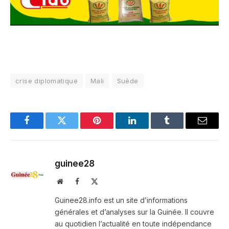
crise diplomatique
Mali
Suède
Facebook
Twitter
Pinterest
LinkedIn
Tumblr
Email
guinee28
Website
Facebook
X
(Twitter)
Guinee28.info est un site d’informations
générales et d’analyses sur la Guinée. Il couvre
au quotidien l’actualité en toute indépendance