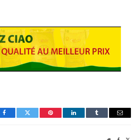
Facebook
Twitter
Pinterest
LinkedIn
Tumblr
Email
Website
Facebook
X