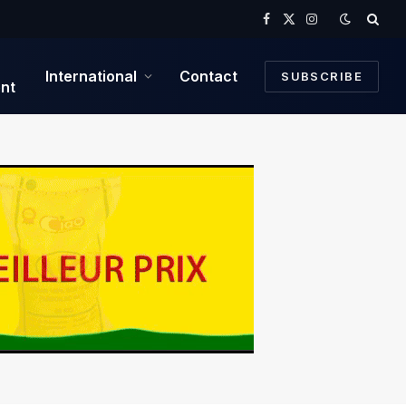
Facebook
X
Instagram
(Twitter)
International
Contact
SUBSCRIBE
nt