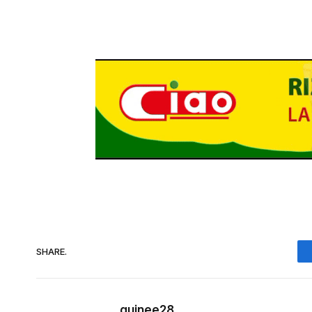
SHARE.
guinee28