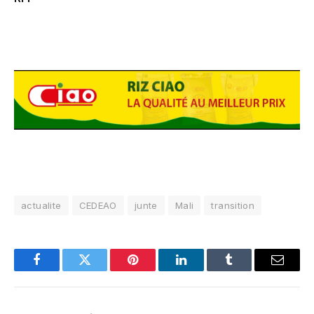
actualite
CEDEAO
junte
Mali
transition
Facebook
Twitter
Pinterest
LinkedIn
Tumblr
Email