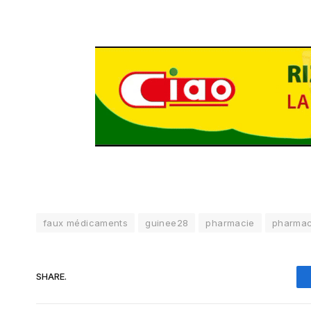
faux médicaments
guinee28
pharmacie
pharmac
SHARE.