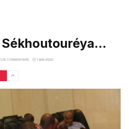
à Sékhoutouréya…
CUN COMMENTAIRE
1 MIN READ