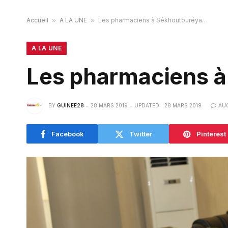
Accueil
»
A LA UNE
»
Les pharmaciens à Sékhoutouréya…
A LA UNE
Les pharmaciens 
BY
GUINEE28
28 MARS 2019
UPDATED:
28 MARS 2019
AU
Facebook
Twitter
Pinterest