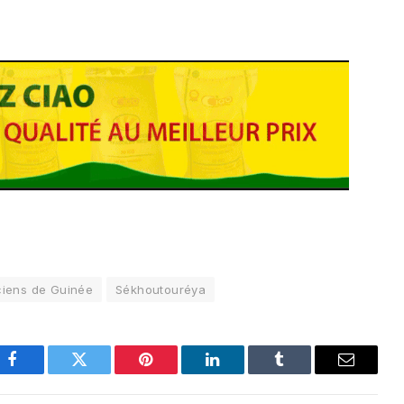
iens de Guinée
Sékhoutouréya
Facebook
Twitter
Pinterest
LinkedIn
Tumblr
Email