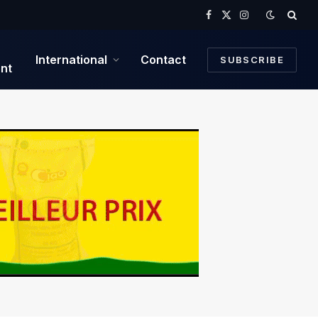
Facebook
X
Instagram
(Twitter)
International
Contact
SUBSCRIBE
nt