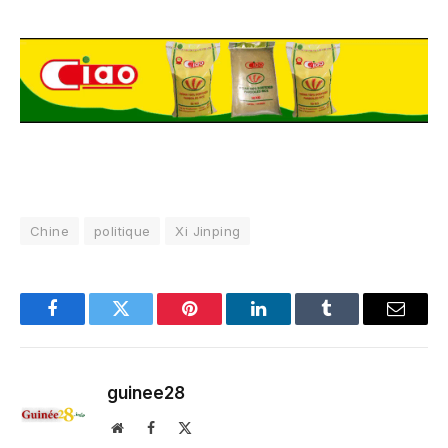
Chine
politique
Xi Jinping
Facebook
Twitter
Pinterest
LinkedIn
Tumblr
Email
guinee28
Website
Facebook
X
(Twitter)