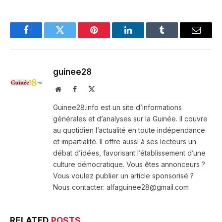
Facebook
Twitter
Pinterest
LinkedIn
Tumblr
Email
guinee28
Website
Facebook
X
(Twitter)
Guinee28.info est un site d’informations
générales et d’analyses sur la Guinée. Il couvre
au quotidien l’actualité en toute indépendance
et impartialité. Il offre aussi à ses lecteurs un
débat d’idées, favorisant l’établissement d’une
culture démocratique. Vous êtes annonceurs ?
Vous voulez publier un article sponsorisé ?
Nous contacter: alfaguinee28@gmail.com
RELATED
POSTS