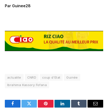
Par Guinee28
actualite
CNRD
coup d'Etat
Guinée
Ibrahima Kassory Fofana
Facebook
Twitter
Pinterest
LinkedIn
Tumblr
Email