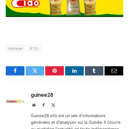
Kankan
RTG
Facebook
Twitter
Pinterest
LinkedIn
Tumblr
Email
guinee28
Website
Facebook
X
(Twitter)
Guinee28.info est un site d’informations
générales et d’analyses sur la Guinée. Il couvre
au quotidien l’actualité en toute indépendance