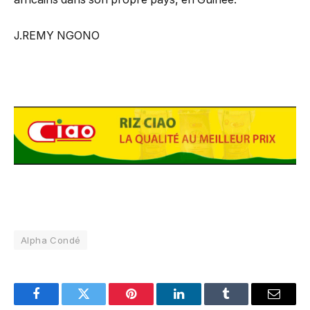
J.REMY NGONO
Alpha Condé
Facebook
Twitter
Pinterest
LinkedIn
Tumblr
Email