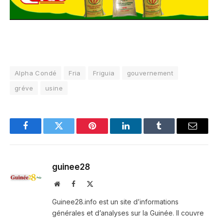
Alpha Condé
Fria
Friguia
gouvernement
gréve
usine
Facebook
Twitter
Pinterest
LinkedIn
Tumblr
Email
guinee28
Website
Facebook
X
(Twitter)
Guinee28.info est un site d’informations
générales et d’analyses sur la Guinée. Il couvre