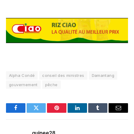
Alpha Condé
conseil des ministres
Damantang
gouvernement
pêche
Facebook
Twitter
Pinterest
LinkedIn
Tumblr
Email
guinee28