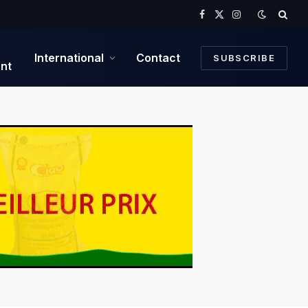
Facebook
X
Instagram
(Twitter)
International
Contact
SUBSCRIBE
nt