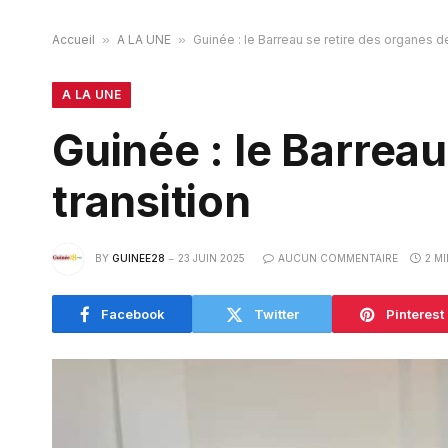
Accueil
»
A LA UNE
»
Guinée : le Barreau se retire des organes de
A LA UNE
Guinée : le Barreau
transition
BY
GUINEE28
23 JUIN 2025
AUCUN COMMENTAIRE
2 M
Facebook
Twitter
Pinterest