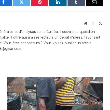
Facebook
Twitter
Pinterest
LinkedIn
Tumblr
Email
Website
Facebook
X
(Twit
énérales et d’analyses sur la Guinée. Il couvre au quotidien
ialité. Il offre aussi à ses lecteurs un débat d’idées, favorisant
e. Vous êtes annonceurs ? Vous voulez publier un article
e28@gmail.com