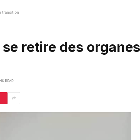
 transition
 se retire des organe
INS READ